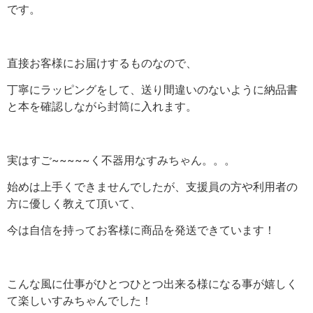
です。
直接お客様にお届けするものなので、
丁寧にラッピングをして、送り間違いのないように納品書
と本を確認しながら封筒に入れます。
実はすご~~~~~く不器用なすみちゃん。。。
始めは上手くできませんでしたが、支援員の方や利用者の
方に優しく教えて頂いて、
今は自信を持ってお客様に商品を発送できています！
こんな風に仕事がひとつひとつ出来る様になる事が嬉しく
て楽しいすみちゃんでした！