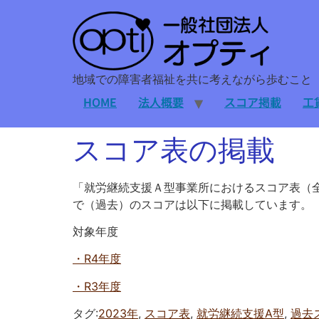
地域での障害者福祉を共に考えながら歩むこと
HOME
法人概要
スコア掲載
工
スコア表の掲載
「就労継続支援Ａ型事業所におけるスコア表（全
で（過去）のスコアは以下に掲載しています。
対象年度
・R4年度
・R3年度
タグ:
2023年
,
スコア表
,
就労継続支援A型
,
過去